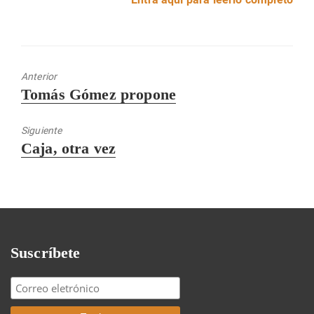
Anterior
Entrada
Tomás Gómez propone
anterior:
Siguiente
Entrada
Caja, otra vez
siguiente:
Suscríbete