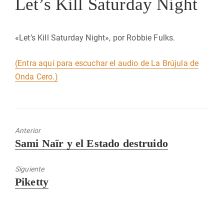
Let’s Kill Saturday Night
«Let’s Kill Saturday Night», por Robbie Fulks.
(Entra aquí para escuchar el audio de La Brújula de
Onda Cero.)
Anterior
Entrada
Sami Naïr y el Estado destruido
anterior:
Siguiente
Entrada
Piketty
siguiente: