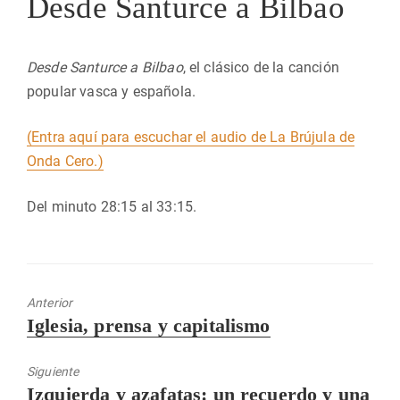
Desde Santurce a Bilbao
Desde Santurce a Bilbao
, el clásico de la canción
popular vasca y española.
(Entra aquí para escuchar el audio de La Brújula de
Onda Cero.)
Del minuto 28:15 al 33:15.
Anterior
Entrada
Iglesia, prensa y capitalismo
anterior:
Siguiente
Entrada
Izquierda y azafatas: un recuerdo y una