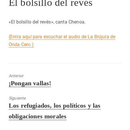
El bolsillo del revés
«El bolsillo del revés», canta Chenoa.
(Entra aquí para escuchar el audio de La Brújula de
Onda Cero.)
Anterior
Entrada
¡Pongan vallas!
anterior:
Siguiente
Entrada
Los refugiados, los políticos y las
siguiente:
obligaciones morales