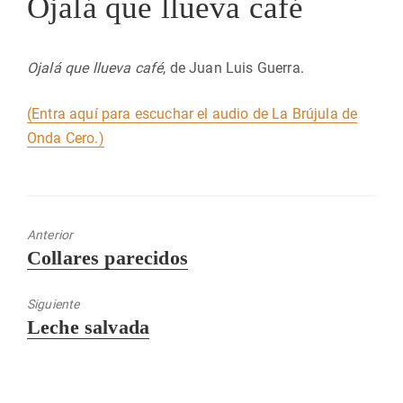
Ojalá que llueva café
Ojalá que llueva café
, de Juan Luis Guerra.
(Entra aquí para escuchar el audio de La Brújula de
Onda Cero.)
Anterior
Entrada
Collares parecidos
anterior:
Siguiente
Entrada
Leche salvada
siguiente: