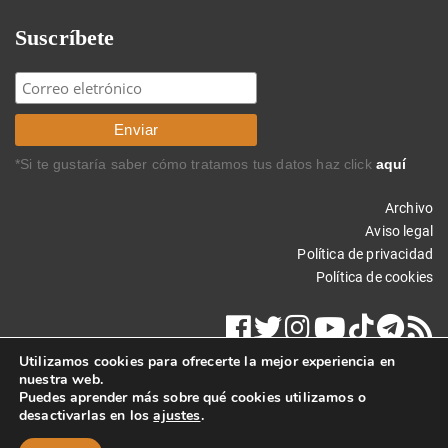
Suscríbete
*Si te gustaría saber cómo tratamos tus datos haz click
aquí
Archivo
Aviso legal
Política de privacidad
Política de cookies
Utilizamos cookies para ofrecerte la mejor experiencia en
nuestra web.
Puedes aprender más sobre qué cookies utilizamos o
desactivarlas en los
ajustes
.
Copyright © 2015 Carlos Rodríguez Braun. Todos los derechos
reservados.