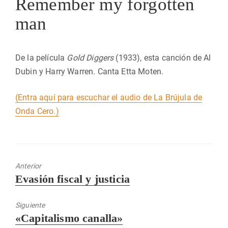
Remember my forgotten
man
De la película
Gold Diggers
(1933), esta canción de Al
Dubin y Harry Warren. Canta Etta Moten.
(Entra aquí para escuchar el audio de La Brújula de
Onda Cero.)
Anterior
Entrada
Evasión fiscal y justicia
anterior:
Siguiente
Entrada
«Capitalismo canalla»