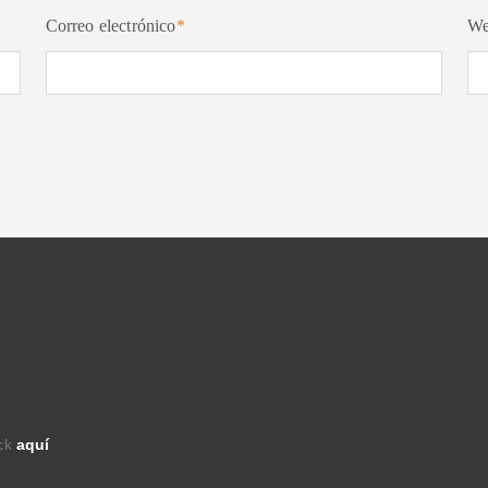
Correo electrónico
*
W
ick
aquí