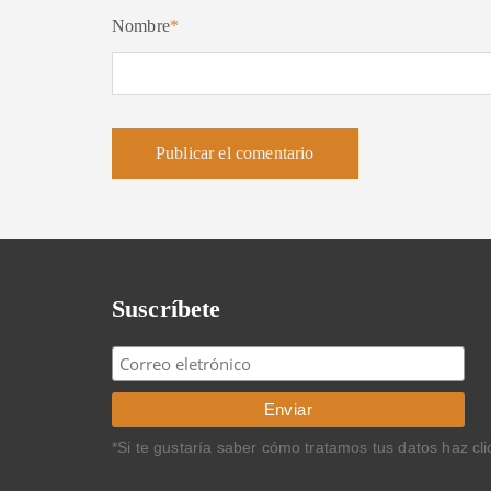
Nombre
*
Suscríbete
*Si te gustaría saber cómo tratamos tus datos haz cl