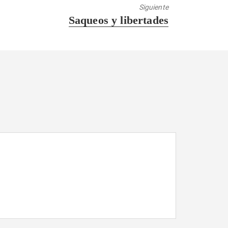
Siguiente
Entrada
Saqueos y libertades
siguiente: