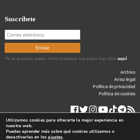
Suscríbete
*Si te gustaría saber cómo tratamos tus datos haz click
aquí
Archivo
Aviso legal
Política de privacidad
Política de cookies
Utilizamos cookies para ofrecerte la mejor experiencia en
nuestra web.
Puedes aprender más sobre qué cookies utilizamos o
desactivarlas en los
ajustes
.
Copyright © 2019 Carlos Rodríguez Braun. Todos los derechos