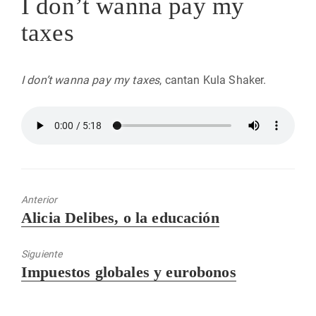
I don’t wanna pay my
taxes
I don’t wanna pay my
taxes
, cantan Kula Shaker.
Anterior
Entrada
Alicia Delibes, o la educación
anterior:
Siguiente
Entrada
Impuestos globales y eurobonos
siguiente: