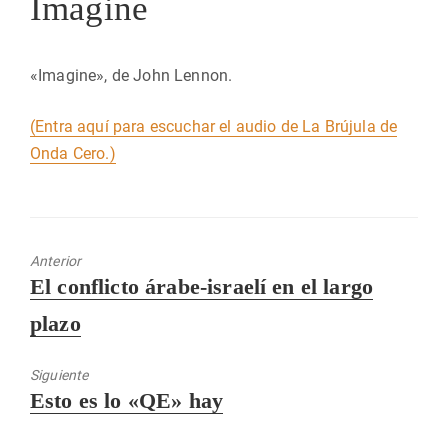
Imagine
«Imagine», de John Lennon.
(Entra aquí para escuchar el audio de La Brújula de
Onda Cero.)
Anterior
Entrada
El conflicto árabe-israelí en el largo
anterior:
plazo
Siguiente
Entrada
Esto es lo «QE» hay
siguiente: