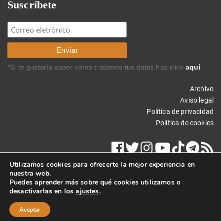
Suscríbete
*Si te gustaría saber cómo tratamos tus datos haz click
aquí
Archivo
Aviso legal
Política de privacidad
Política de cookies
Utilizamos cookies para ofrecerte la mejor experiencia en
nuestra web.
Puedes aprender más sobre qué cookies utilizamos o
desactivarlas en los
ajustes
.
Copyright © 2014 Carlos Rodríguez Braun. Todos los derechos
reservados.
Aceptar