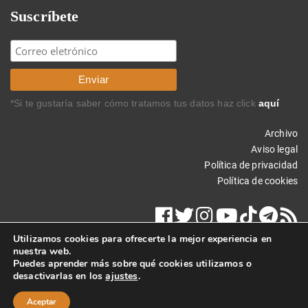
Suscríbete
*Si te gustaría saber cómo tratamos tus datos haz click
aquí
Archivo
Aviso legal
Política de privacidad
Política de cookies
Utilizamos cookies para ofrecerte la mejor experiencia en
nuestra web.
Puedes aprender más sobre qué cookies utilizamos o
desactivarlas en los
ajustes
.
Copyright © 2020 Carlos Rodríguez Braun. Todos los derechos
reservados.
Aceptar