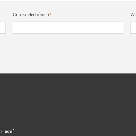
Correo electrónico
*
W
ick
aquí