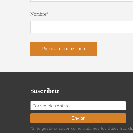
Nombre
*
Suscríbete
*Si te gustaría saber cómo tratamos tus datos haz cl