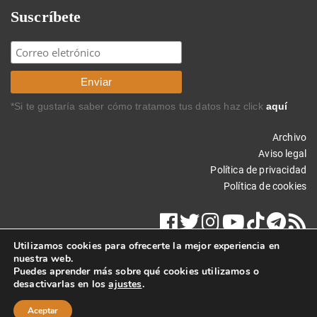
Suscríbete
*Si te gustaría saber cómo tratamos tus datos haz click
aquí
Archivo
Aviso legal
Política de privacidad
Política de cookies
Utilizamos cookies para ofrecerte la mejor experiencia en
nuestra web.
Puedes aprender más sobre qué cookies utilizamos o
desactivarlas en los
ajustes
.
Copyright © 2022 Carlos Rodríguez Braun. Todos los derechos
reservados.
Aceptar