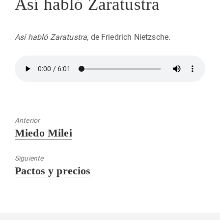
Así habló Zaratustra
Así habló Zaratustra
, de Friedrich Nietzsche.
Anterior
Entrada
Miedo Milei
anterior:
Siguiente
Entrada
Pactos y precios
siguiente: