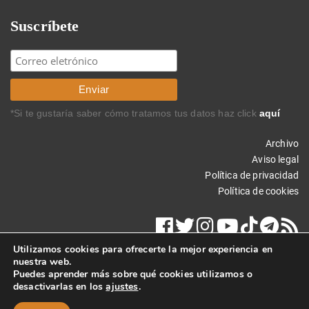
Suscríbete
*Si te gustaría saber cómo tratamos tus datos haz click
aquí
Archivo
Aviso legal
Política de privacidad
Política de cookies
Utilizamos cookies para ofrecerte la mejor experiencia en
nuestra web.
Puedes aprender más sobre qué cookies utilizamos o
desactivarlas en los
ajustes
.
Copyright © 2025 Carlos Rodríguez Braun. Todos los derechos
reservados.