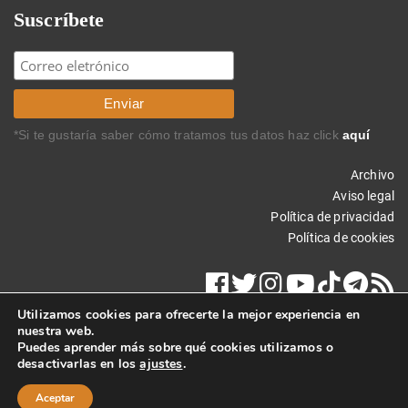
Suscríbete
*Si te gustaría saber cómo tratamos tus datos haz click
aquí
Archivo
Aviso legal
Política de privacidad
Política de cookies
Utilizamos cookies para ofrecerte la mejor experiencia en
nuestra web.
Puedes aprender más sobre qué cookies utilizamos o
desactivarlas en los
ajustes
.
Copyright © 2014 Carlos Rodríguez Braun. Todos los derechos
reservados.
Aceptar