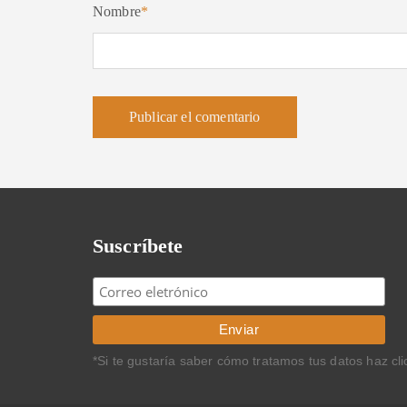
Nombre
*
Suscríbete
*Si te gustaría saber cómo tratamos tus datos haz cl