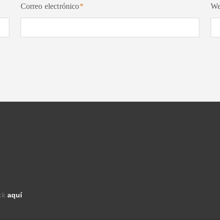
Correo electrónico
*
W
ick
aquí