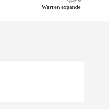
Siguiente
Entrada
Warren expande
siguiente: