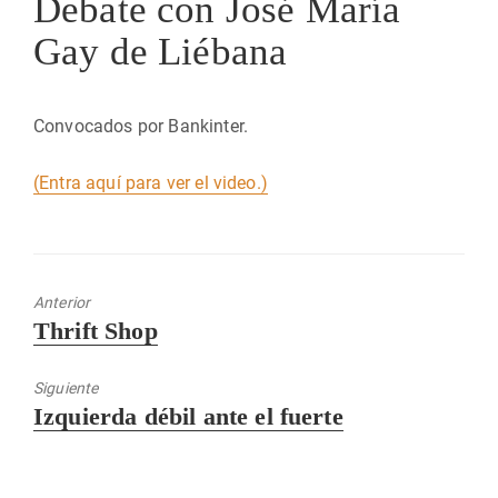
Debate con José María
Gay de Liébana
Convocados por Bankinter.
(Entra aquí para ver el video.)
Anterior
Entrada
Thrift Shop
anterior:
Siguiente
Entrada
Izquierda débil ante el fuerte
siguiente: