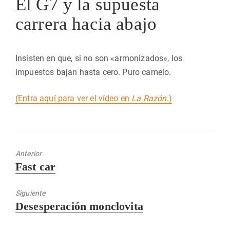
El G7 y la supuesta
carrera hacia abajo
Insisten en que, si no son «armonizados», los
impuestos bajan hasta cero. Puro camelo.
(Entra aquí para ver el vídeo en
La Razón
.)
Anterior
Entrada
Fast car
anterior:
Siguiente
Entrada
Desesperación monclovita
siguiente: