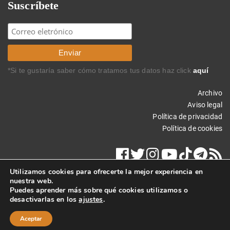
Suscríbete
*Si te gustaría saber cómo tratamos tus datos haz click
aquí
Archivo
Aviso legal
Política de privacidad
Política de cookies
Utilizamos cookies para ofrecerte la mejor experiencia en
nuestra web.
Puedes aprender más sobre qué cookies utilizamos o
desactivarlas en los
ajustes
.
Copyright © 2021 Carlos Rodríguez Braun. Todos los derechos
reservados.
Aceptar