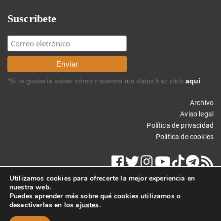
Suscríbete
*Si te gustaría saber cómo tratamos tus datos haz click
aquí
Archivo
Aviso legal
Política de privacidad
Política de cookies
Utilizamos cookies para ofrecerte la mejor experiencia en
nuestra web.
Puedes aprender más sobre qué cookies utilizamos o
desactivarlas en los
ajustes
.
Copyright © 2024 Carlos Rodríguez Braun. Todos los derechos
reservados.