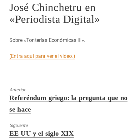
José Chinchetru en
«Periodista Digital»
Sobre «Tonterías Económicas III».
(Entra aquí para ver el video.)
Anterior
Entrada
Referéndum griego: la pregunta que no
anterior:
se hace
Siguiente
Entrada
EE UU y el siglo XIX
siguiente: