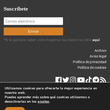
Suscríbete
*Si te gustaría saber cómo tratamos tus datos haz click
aquí
Archivo
Aviso legal
Política de privacidad
Política de cookies
Utilizamos cookies para ofrecerte la mejor experiencia en
nuestra web.
Puedes aprender más sobre qué cookies utilizamos o
desactivarlas en los
ajustes
.
Copyright © 2015 Carlos Rodríguez Braun. Todos los derechos
reservados.