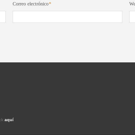
Correo electrónico
*
W
ick
aquí