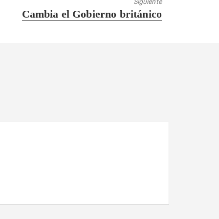
Siguiente
Entrada
Cambia el Gobierno británico
siguiente: