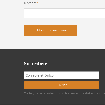
Nombre
*
Suscríbete
*Si te gustaría saber cómo tratamos tus datos haz cl