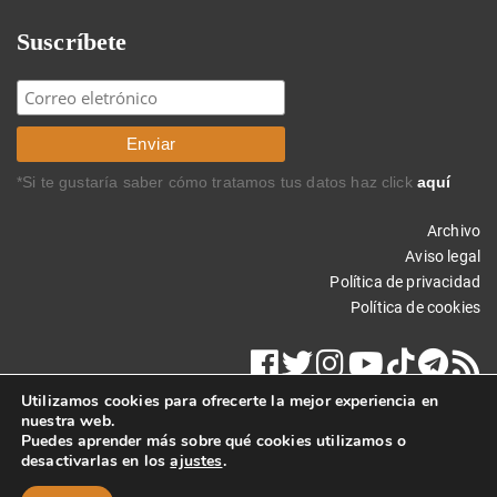
Suscríbete
*Si te gustaría saber cómo tratamos tus datos haz click
aquí
Archivo
Aviso legal
Política de privacidad
Política de cookies
Utilizamos cookies para ofrecerte la mejor experiencia en
nuestra web.
Puedes aprender más sobre qué cookies utilizamos o
desactivarlas en los
ajustes
.
Copyright © 2024 Carlos Rodríguez Braun. Todos los derechos
reservados.