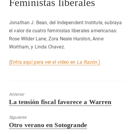
Feministas liberales
Jonathan J. Bean, del Independent Institute, subraya
el valor de cuatro feministas liberales americanas:
Rose Wilder Lane, Zora Neale Hurston, Anne
Wortham, y Linda Chavez.
(Entra aquí para ver el vídeo en
La Razón
.)
Anterior
Entrada
La tensión fiscal favorece a Warren
anterior:
Siguiente
Entrada
Otro verano en Sotogrande
siguiente: