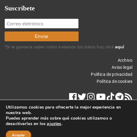
Suscríbete
*Si te gustaría saber cómo tratamos tus datos haz click
aquí
Archivo
Aviso legal
Política de privacidad
Política de cookies
Utilizamos cookies para ofrecerte la mejor experiencia en
nuestra web.
Puedes aprender más sobre qué cookies utilizamos o
desactivarlas en los
ajustes
.
Copyright © 2025 Carlos Rodríguez Braun. Todos los derechos
reservados.
Aceptar