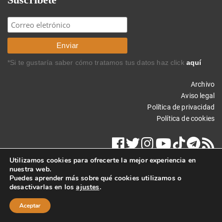
*Si te gustaría saber cómo tratamos tus datos haz click
aquí
Archivo
Aviso legal
Política de privacidad
Política de cookies
Utilizamos cookies para ofrecerte la mejor experiencia en
nuestra web.
Puedes aprender más sobre qué cookies utilizamos o
desactivarlas en los
ajustes
.
Copyright © 2022 Carlos Rodríguez Braun. Todos los derechos
reservados.
Aceptar