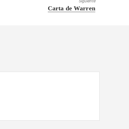
Siguiente
Entrada
Carta de Warren
siguiente: