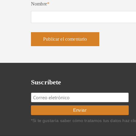
Nombre
*
Suscríbete
*Si te gustaría saber cómo tratamos tus datos haz cl