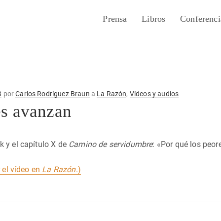
Prensa
Libros
Conferenci
3
por
Carlos Rodríguez Braun
a
La Razón
,
Vídeos y audios
es avanzan
 y el capítulo X de
Camino de servidumbre
: «Por qué los peor
r el vídeo en
La Razón
.)