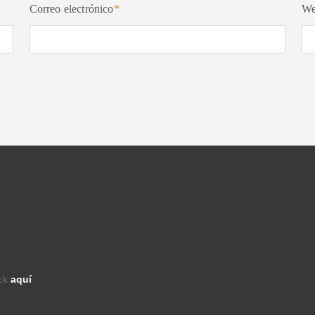
Correo electrónico
*
W
ick
aquí