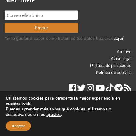
*Si te gustaría saber cómo tratamos tus datos haz click
aquí
Archivo
Aviso legal
Política de privacidad
Política de cookies
Utilizamos cookies para ofrecerte la mejor experiencia en
nuestra web.
Puedes aprender más sobre qué cookies utilizamos o
desactivarlas en los
ajustes
.
Copyright © 2024 Carlos Rodríguez Braun. Todos los derechos
reservados.
Aceptar