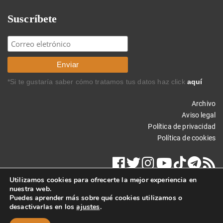
Suscríbete
*Si te gustaría saber cómo tratamos tus datos haz click
aquí
Archivo
Aviso legal
Política de privacidad
Política de cookies
Utilizamos cookies para ofrecerte la mejor experiencia en
nuestra web.
Puedes aprender más sobre qué cookies utilizamos o
desactivarlas en los
ajustes
.
Copyright © 2023 Carlos Rodríguez Braun. Todos los derechos
reservados.