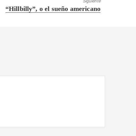
Siguiente
Entrada
“Hillbilly”, o el sueño americano
siguiente: