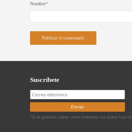
Nombre
*
Suscríbete
*Si te gustaría saber cómo tratamos tus datos haz cl