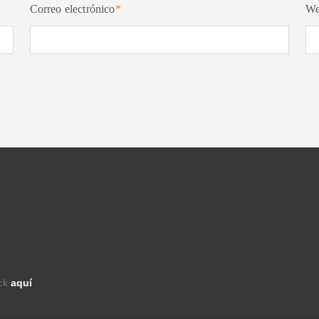
Correo electrónico
*
W
ick
aquí