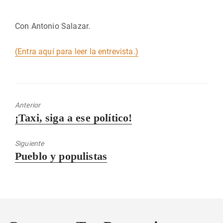
Con Antonio Salazar.
(Entra aquí para leer la entrevista.)
Anterior
Entrada
¡Taxi, siga a ese político!
anterior:
Siguiente
Entrada
Pueblo y populistas
siguiente: