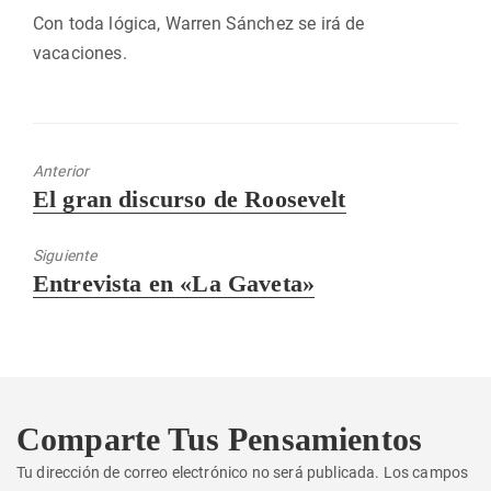
Con toda lógica, Warren Sánchez se irá de
vacaciones.
Anterior
Entrada
El gran discurso de Roosevelt
anterior:
Siguiente
Entrada
Entrevista en «La Gaveta»
siguiente:
Comparte Tus Pensamientos
Tu dirección de correo electrónico no será publicada.
Los campos