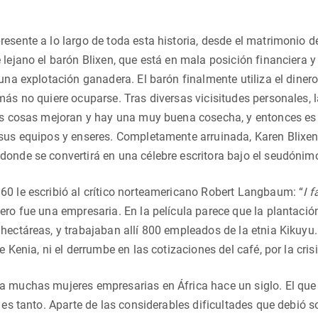
esente a lo largo de toda esta historia, desde el matrimonio 
 lejano el barón Blixen, que está en mala posición financiera y
 una explotación ganadera. El barón finalmente utiliza el dine
más no quiere ocuparse. Tras diversas vicisitudes personales, l
las cosas mejoran y hay una muy buena cosecha, y entonces es
 sus equipos y enseres. Completamente arruinada, Karen Blixen
onde se convertirá en una célebre escritora bajo el seudónimo
0 le escribió al crítico norteamericano Robert Langbaum: “
I 
ero fue una empresaria. En la película parece que la plantaci
hectáreas, y trabajaban allí 800 empleados de la etnia Kikuy
e Kenia, ni el derrumbe en las cotizaciones del café, por la cris
a muchas mujeres empresarias en África hace un siglo. El que
o es tanto. Aparte de las considerables dificultades que debió 