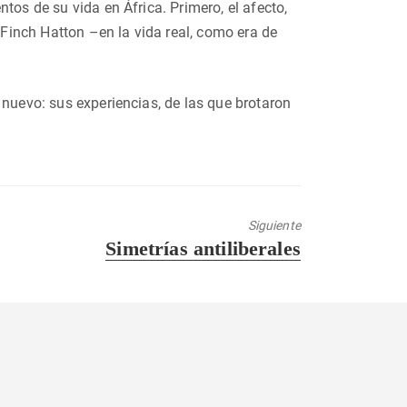
tos de su vida en África. Primero, el afecto,
s Finch Hatton –en la vida real, como era de
 nuevo: sus experiencias, de las que brotaron
Siguiente
Entrada
Simetrías antiliberales
siguiente: