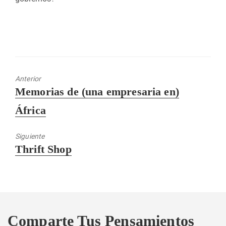
Anterior
Entrada
Memorias de (una empresaria en)
anterior:
África
Siguiente
Entrada
Thrift Shop
siguiente:
Comparte Tus Pensamientos