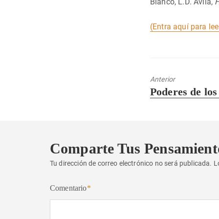
Blanco, L.D. Ávila,
H
(Entra aquí para lee
Anterior
Entrada
Poderes de los
anterior:
Comparte Tus Pensamient
Tu dirección de correo electrónico no será publicada.
L
Comentario
*