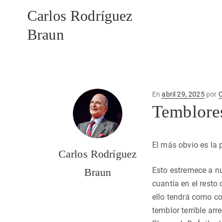
Carlos Rodríguez
Braun
Publicado
En
abril 29, 2025
por
C
en
Temblores
El más obvio es la
Carlos Rodríguez
Esto estremece a nu
Braun
cuantía en el resto
ello tendrá como co
temblor terrible ar