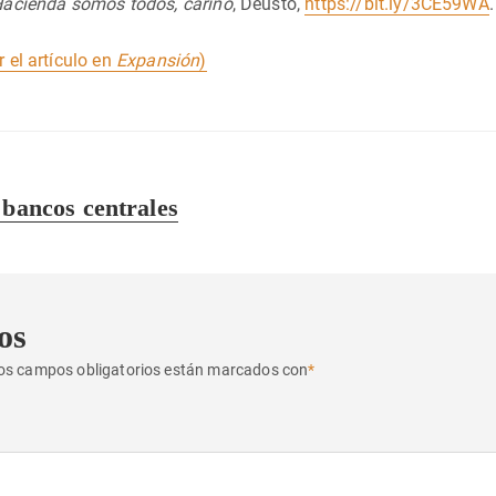
acienda somos todos, cariño
, Deusto,
https://bit.ly/3CE59WA
.
r el artículo en
Expansión
)
 bancos centrales
os
os campos obligatorios están marcados con
*