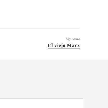
Siguiente
Entrada
El viejo Marx
siguiente: