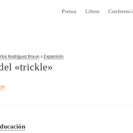
Prensa
Libros
Conferenci
rlos Rodríguez Braun
a
Expansión
del «trickle»
ón
.
educación