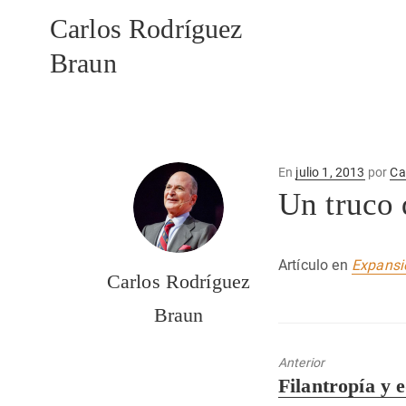
Carlos Rodríguez
Braun
Publicado
En
julio 1, 2013
por
Ca
en
Un truco 
Artículo en
Expansi
Carlos Rodríguez
Braun
Anterior
Entrada
Filantropía y 
anterior: