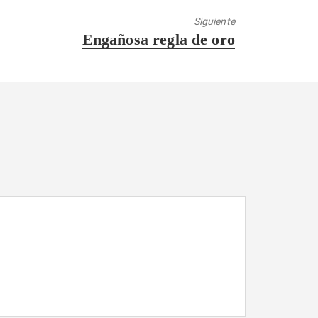
Siguiente
Entrada
Engañosa regla de oro
siguiente: