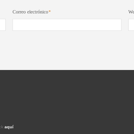
Correo electrónico
*
W
ick
aquí