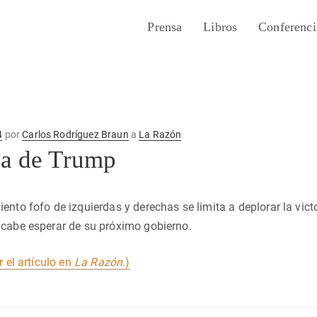
Prensa
Libros
Conferenci
4
por
Carlos Rodríguez Braun
a
La Razón
ia de Trump
ento fofo de izquierdas y derechas se limita a deplorar la vi
 cabe esperar de su próximo gobierno.
r el artículo en
La Razón
.)