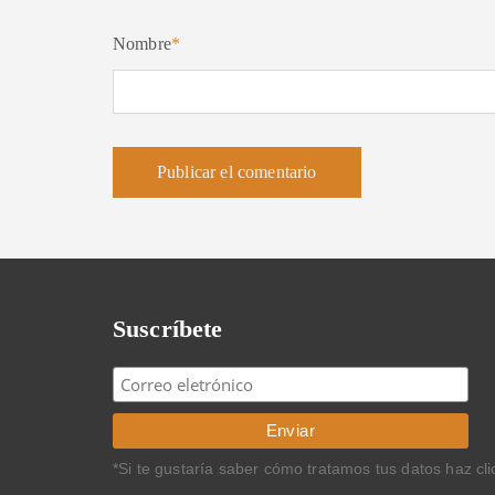
Nombre
*
Suscríbete
*Si te gustaría saber cómo tratamos tus datos haz cl