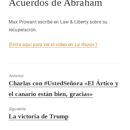
Acuerdos de Abraham
Max Prowant escribe en Law & Liberty sobre su
recuperación.
(Entra aquí para ver el vídeo en
La Razón
.)
Anterior
Entrada
Charlas con #UstedSeñora «El Ártico y
anterior:
el canario están bien, gracias»
Siguiente
Entrada
La victoria de Trump
siguiente: