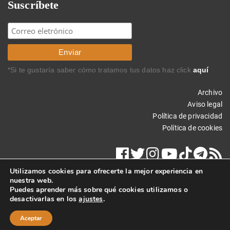
Suscríbete
*Si te gustaría saber cómo tratamos tus datos haz click
aquí
Archivo
Aviso legal
Política de privacidad
Política de cookies
Utilizamos cookies para ofrecerte la mejor experiencia en
nuestra web.
Puedes aprender más sobre qué cookies utilizamos o
desactivarlas en los
ajustes
.
Copyright © 2024 Carlos Rodríguez Braun. Todos los derechos
reservados.
Aceptar