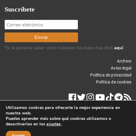
Suscríbete
*Si te gustaría saber cómo tratamos tus datos haz click
aquí
Archivo
Aviso legal
Política de privacidad
Política de cookies
Utilizamos cookies para ofrecerte la mejor experiencia en
nuestra web.
Puedes aprender más sobre qué cookies utilizamos o
desactivarlas en los
ajustes
.
Copyright © 2026 Carlos Rodríguez Braun. Todos los derechos
reservados.
Aceptar