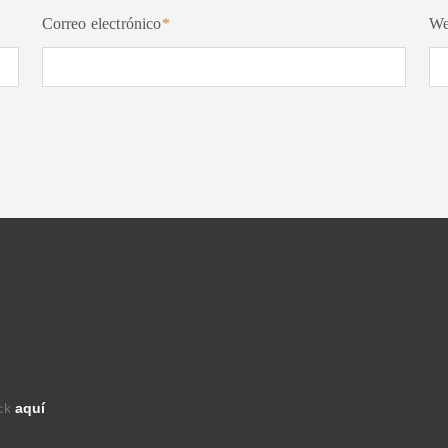
Correo electrónico
*
W
ick
aquí