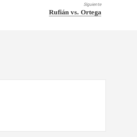
Siguiente
Entrada
Rufián vs. Ortega
siguiente: