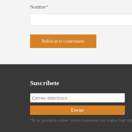
Nombre
*
Suscríbete
*Si te gustaría saber cómo tratamos tus datos haz cl