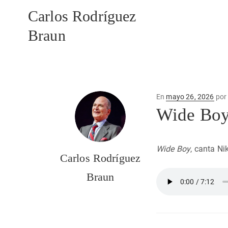
Carlos Rodríguez
Braun
Publicado
En
mayo 26, 2026
po
en
Wide Bo
Wide Boy
, canta N
Carlos Rodríguez
Braun