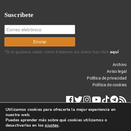
Suscríbete
*Si te gustaría saber cómo tratamos tus datos haz click
aquí
Archivo
Aviso legal
Política de privacidad
Política de cookies
Utilizamos cookies para ofrecerte la mejor experiencia en
nuestra web.
Puedes aprender más sobre qué cookies utilizamos o
desactivarlas en los
ajustes
.
Copyright © 2022 Carlos Rodríguez Braun. Todos los derechos