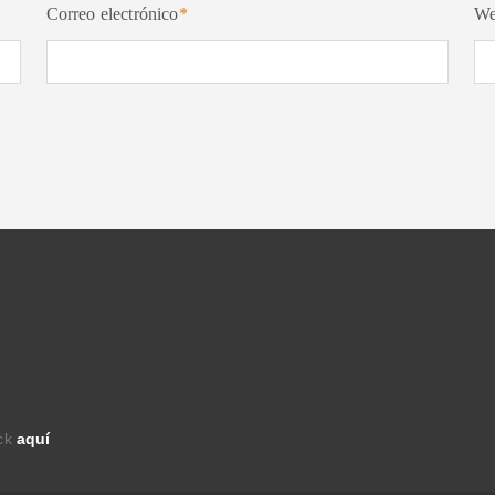
Correo electrónico
*
W
ick
aquí