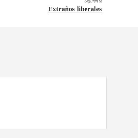
Siguiente
Entrada
Extraños liberales
siguiente: