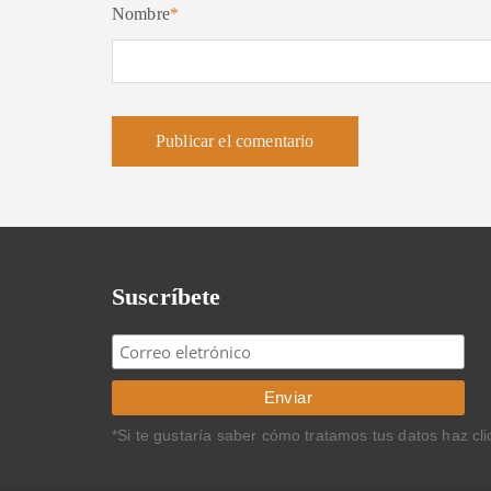
Nombre
*
Suscríbete
*Si te gustaría saber cómo tratamos tus datos haz cl