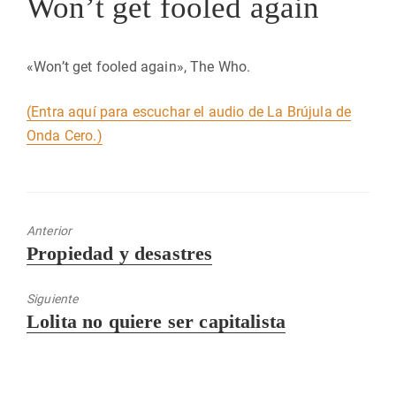
Won’t get fooled again
«Won’t get fooled again», The Who.
(Entra aquí para escuchar el audio de La Brújula de
Onda Cero.)
Anterior
Entrada
Propiedad y desastres
anterior:
Siguiente
Entrada
Lolita no quiere ser capitalista
siguiente: