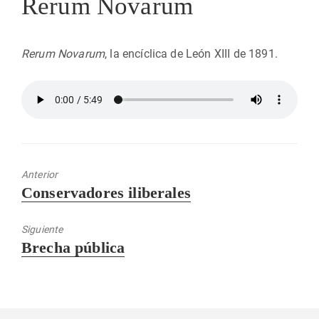
Rerum Novarum
Rerum Novarum
, la encíclica de León XIII de 1891.
Anterior
Entrada
Conservadores iliberales
anterior:
Siguiente
Entrada
Brecha pública
siguiente: