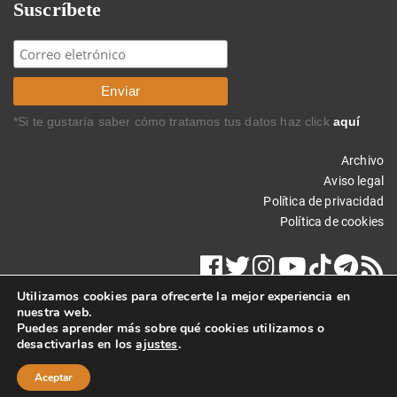
Suscríbete
*Si te gustaría saber cómo tratamos tus datos haz click
aquí
Archivo
Aviso legal
Política de privacidad
Política de cookies
Utilizamos cookies para ofrecerte la mejor experiencia en
nuestra web.
Puedes aprender más sobre qué cookies utilizamos o
desactivarlas en los
ajustes
.
Copyright © 2018 Carlos Rodríguez Braun. Todos los derechos
reservados.
Aceptar