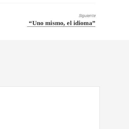
Siguiente
Entrada
“Uno mismo, el idioma”
siguiente: