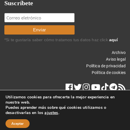
Suscríbete
*Si te gustaría saber cómo tratamos tus datos haz click
aquí
Archivo
Aviso legal
Política de privacidad
Política de cookies
Utilizamos cookies para ofrecerte la mejor experiencia en
nuestra web.
Puedes aprender más sobre qué cookies utilizamos o
desactivarlas en los
ajustes
.
Copyright © 2023 Carlos Rodríguez Braun. Todos los derechos
reservados.
Aceptar