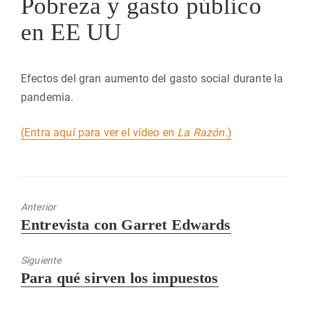
Pobreza y gasto público
en EE UU
Efectos del gran aumento del gasto social durante la
pandemia.
(Entra aquí para ver el vídeo en
La Razón
.)
Anterior
Entrada
Entrevista con Garret Edwards
anterior:
Siguiente
Entrada
Para qué sirven los impuestos
siguiente: